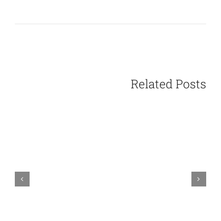
شركة مكافحة العقارب في العين
|0563102479| طارد العقارب
Related Posts