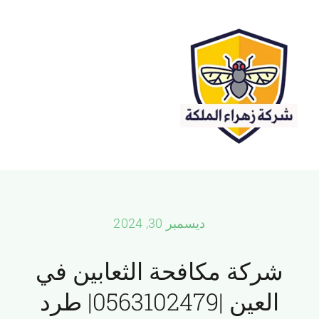
Ski
t
conten
Toggle
igation
افضل شركات مكافحة الحشرات في ابوظبي , مصفح
ابوظبي
ديسمبر 30, 2024
العين
شركة مكافحة الثعابين في
دبي
العين |0563102479| طرد