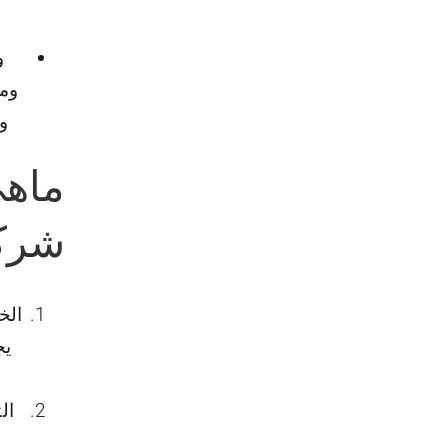
و
ومؤ
و
ماهي
شركة
الخ
يج
ال