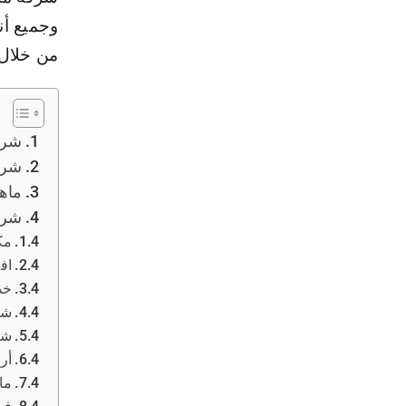
وجميع أن
من خلال 
شرك
شرك
ماه
شرك
مك
اف
خد
شر
شر
أر
ما