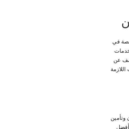
ن
صة في
خدمات
شف عن
اللازمة
 وتأمين
وأفضل