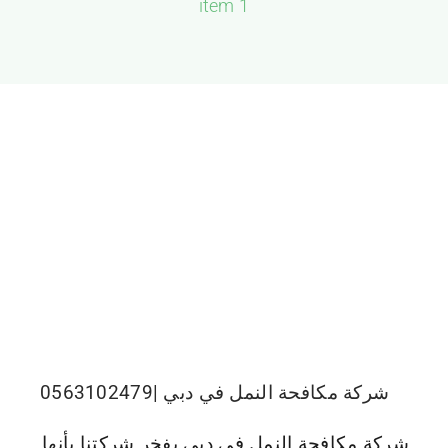
1 item
الجميرا
شركة مكافحة النمل في دبي |0563102479
شركة مكافحة النمل في دبي يفخر شركتنا بأنها