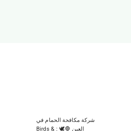
شركة مكافحة الحمام في
العين 🛑🕊️ : Birds &